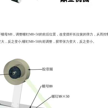
螺母M8，调整螺钉M8×50的前后位置，改变摆杆长拉簧的弹力，从而控
大，反之变小;螺钉M8×50向前调整，胶带张力变大，反之变小。