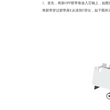
1、首先，将新OPP胶带卷放入芯轴上，如
将胶带穿过胶带座E从滚筒F穿出，如下图所