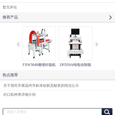
暂无评论
推荐产品
FXW3040缠绕封箱机
DFD50A纯电动智能
DQL5545V
+FXC5050XA左右驱
快递打包机
直封切机+DSE
热点推荐
动胶带封箱机
透明炉热收
关于我司开展温州市标准创新贡献奖的情况公示
封口机种类详细介绍