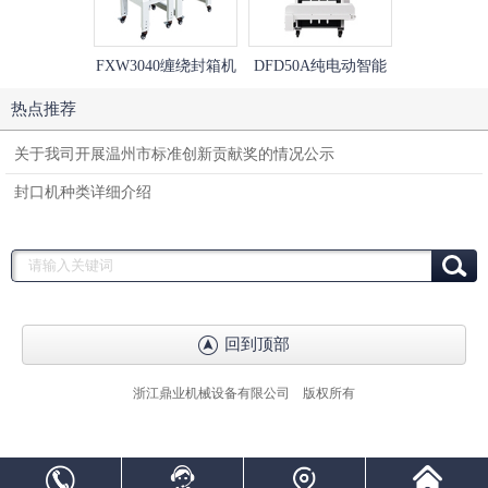
FXW3040缠绕封箱机
DFD50A纯电动智能
DQL5545V
+FXC5050XA左右驱
快递打包机
直封切机+DSE
热点推荐
动胶带封箱机
透明炉热收
关于我司开展温州市标准创新贡献奖的情况公示
封口机种类详细介绍
回到顶部
浙江鼎业机械设备有限公司 版权所有