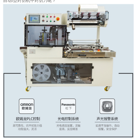
自动l型
封切机
中封切刀呢？