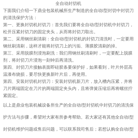
全自动封切机
下面我们介绍一下鼎业包装机械所生产制造的全自动
l型
封切
中封切刀
的
清洗
保护方法：
第一、
更换
封切机
封切刀：首先我们要将全自动
l型
封切机
中封切刀，
松开压紧封切刀的固定夹头，
从而将
封切刀
取出。
第二、
采用钢丝刷清刷：全自动
l型
封切机
的封切刀清洗时，一定要用
钢丝刷清刷，这样才能将封切刀上的污垢、薄膜胶清刷的掉。
第三、采用
脱膜剂
浸泡刷洗：我们用钢丝刷清刷时，一定要配上
脱膜
剂
，将封切刀片浸泡一刻钟后再清洗。
第四、封切刀片
接触表面即硅胶条要保护好，
如果看到，叶片
外层高
温漆布烧损，
要尽快
更换
新叶片后，再使用
。
第四、安装封切机封切刀：
安装
封切机
新刀片，放入槽内压紧，
并
将
刀片两端固定在刀片的两端固定夹头内，
且将
弹簧
压缩后再将螺丝拧
紧
固定。
以上是鼎业包装机械设备所生产的
全自动
l型
封切机
中封切刀的
清洗
保
护方法与步骤，希望对大家有所参考帮助。若大家还有其他
全自动
l型
封切机
维护问题或售后问题，可以联系我司售后；若想认购全自动
l型