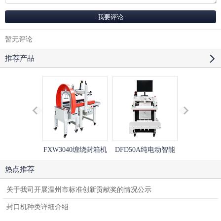
暂无评论
推荐产品
FXW3040缠绕封箱机
DFD50A纯电动智能
DQL5545V
+FXC5050XA左右驱
快递打包机
直封切机+DSE
热点推荐
动胶带封箱机
透明炉热收
关于我司开展温州市标准创新贡献奖的情况公示
封口机种类详细介绍