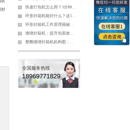
电吹
快递打包机怎么用？3分钟掌握高效封装秘诀！
6
何封
环形封箱机能封什么？这5大行业离不开它！
7
环形封箱机工作原理揭秘：如何实现360°高效包装？
8
缠绕封箱机：提升包装效率与质量的利器
9
整圈缠绕封箱机机构图：核心结构解析与行业应用指南
10
全国服务热线
18969771829