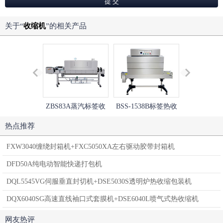
关于“
收缩机
”的相关产品
ZBS83A蒸汽标签收
BSS-1538B标签热收
BSS-1538
缩机
缩包装机
缩包装
热点推荐
FXW3040缠绕封箱机+FXC5050XA左右驱动胶带封箱机
DFD50A纯电动智能快递打包机
DQL5545VG伺服垂直封切机+DSE5030S透明炉热收缩包装机
DQX6040SG高速直线袖口式套膜机+DSE6040L喷气式热收缩机
网友热评