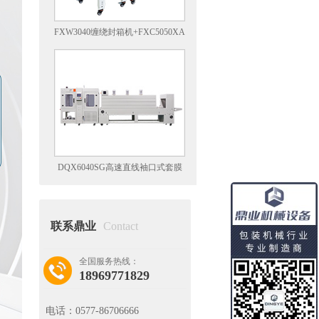
FXW3040缠绕封箱机+FXC5050XA
左右驱动胶带封箱机
DQX6040SG高速直线袖口式套膜
机+DSE6040L喷气式热收缩机
联系鼎业
Contact
全国服务热线：
18969771829
电话：
0577-86706666