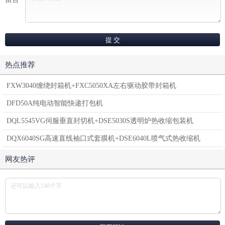
热点推荐
FXW3040缠绕封箱机+FXC5050XA左右驱动胶带封箱机
DFD50A纯电动智能快递打包机
DQL5545VG伺服垂直封切机+DSE5030S透明炉热收缩包装机
DQX6040SG高速直线袖口式套膜机+DSE6040L喷气式热收缩机
网友热评