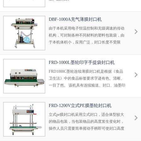
DBF-1000A充气薄膜封口机
由于本机采用电子恒温控制和无级调速的传动
机构，可封制各种不同材料的塑料包装袋，由
于本机体积小，应用广泛，封口长度不受限
制，所以可与各种包装流水线配套使用。它将
是工厂、商店批量产品包装的封口设备。 由于
FRD-1000L墨轮印字手提袋封口机
本机电器控制简单，合理而精制的机械传动，
从而结构性能非常稳定，故障率低，且使用寿
FRD1000C墨轮连续薄膜封口机是根据《食品
命更长。可长时间连续工作，能满足大批量生
卫生法》中的食品标签要求字迹有色、清晰、
产需求。产品经过该机的封口包装后，且具外
一目了然。 该机具有连续输送、封口、油墨印
形美观、整洁、防尘、防潮、防破损、便于搬
制标签（出厂日期、生产批号等）一次完成之
运和储存。大大降低产品的损耗，且具包装成
功效，可封合印制任何一种可热性的薄膜。 该
本优势。
FRD-1200V立式PE膜墨轮封口机
机可广泛适用于：食品、土特产、茶叶、化妆
品、医药、乳品、饮料、化工、电子、小五金
立式pe膜封口机采用立式封口，适合体型较大
等行业。
的物品包装，当包装物品的高度发生变化时，
操作人员只需要简单摇动手柄即可使封口高度
达到精准数值。