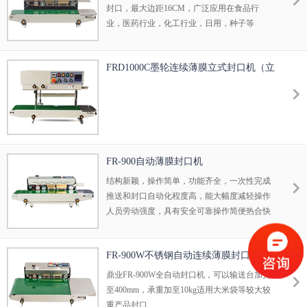
封口，最大边距16CM，广泛应用在食品行
业，医药行业，化工行业，日用，种子等
FRD1000C墨轮连续薄膜立式封口机（立
卧两用 带计数）
FR-900自动薄膜封口机
结构新颖，操作简单，功能齐全，一次性完成
推送和封口自动化程度高，能大幅度减轻操作
人员劳动强度，具有安全可靠操作简便热合快
捷，封口美观，牢固等优点。
FR-900W不锈钢自动连续薄膜封口机
鼎业FR-900W全自动封口机，可以输送台加宽
至400mm，承重加至10kg适用大米袋等较大较
重产品封口。